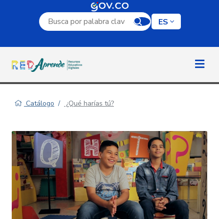
Campo de búsqueda por palabra clave
ES
Catálogo
¿Qué harías tú?