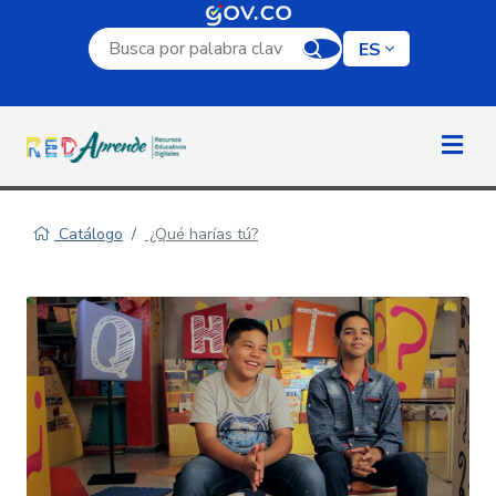
Campo de búsqueda por palabra clave
ES
Catálogo
¿Qué harías tú?