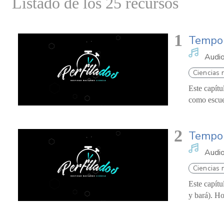
Listado de los 25 recursos
1
Tempor
Audi
Ciencias 
Este capítu
como escuel
2
Tempora
Audi
Ciencias 
Este capítu
y bará). Ho