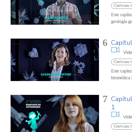
Ciencias 
Este capítu
geología ge
6
Capítul
Vid
Ciencias 
Este capítu
biomédica l
7
Capítul
1
Vid
Ciencias 