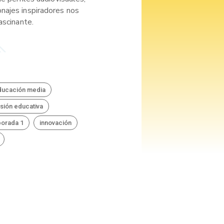
najes inspiradores nos
ascinante.
ducación media
isión educativa
porada 1
innovación