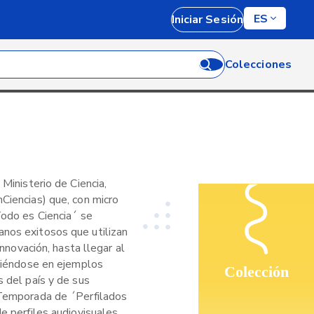
ES
Iniciar Sesión
Colecciones
 Ministerio de Ciencia,
Ciencias) que, con micro
Todo es Ciencia´ se
nos exitosos que utilizan
 innovación, hasta llegar al
rtiéndose en ejemplos
Colección
s del país y de sus
 Temporada de ´Perfilados
e perfiles audiovisuales,