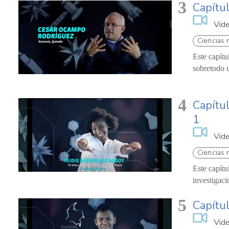
3
Capítul
Vid
Ciencias 
Este capítu
sobretodo u
4
Capítul
1
Vid
Ciencias 
Este capítu
investigaci
5
Capítul
Vid