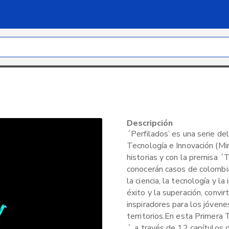
Descripción
´Perfilados’ es una serie del
Tecnología e Innovación (Min
historias y con la premisa ´
conocerán casos de colombia
la ciencia, la tecnología y la
éxito y la superación, convi
inspiradores para los jóvene
territorios.En esta Primera
´, a través de 12 capítulos d