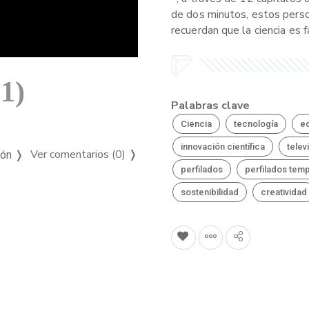
de dos minutos, estos perso
recuerdan que la ciencia es f
1)
Palabras clave
Ciencia
tecnología
e
innovación científica
telev
Ver comentarios (0)
❭
ión ❭
perfilados
perfilados tem
sostenibilidad
creatividad