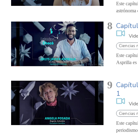
Este capítu
astrónoma 
8
Capítul
Vid
Ciencias 
Este capítu
Asprilla es
9
Capítul
1
Vid
Ciencias 
Este capítu
periodismo 