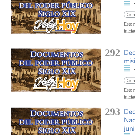
Cien
Este 
inici
292
Dec
mis
Cien
Este 
inici
293
Dec
Nac
jun