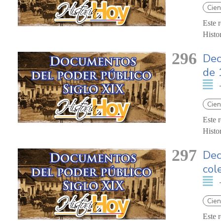
Cien
Este 
Histo
296
Dec
de 
Cien
Este 
Histo
297
Dec
col
Cien
Este 