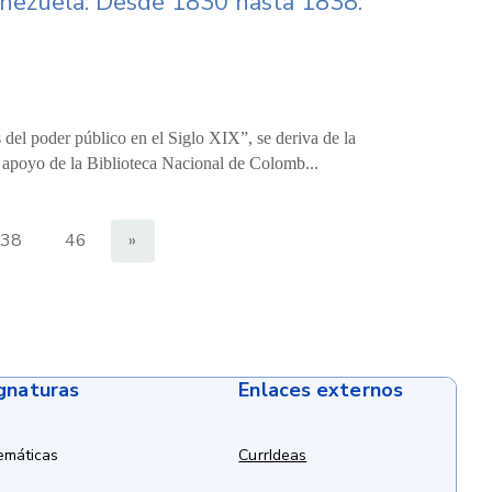
enezuela: Desde 1830 hasta 1838:
 del poder público en el Siglo XIX”, se deriva de la
n apoyo de la Biblioteca Nacional de Colomb...
38
46
»
ignaturas
Enlaces externos
emáticas
CurrIdeas