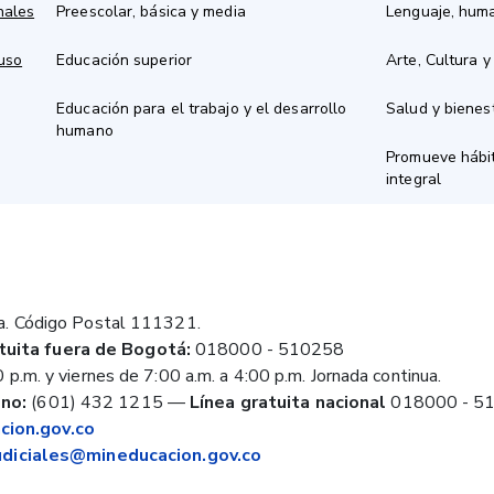
nales
Preescolar, básica y media
Lenguaje, hum
 uso
Educación superior
Arte, Cultura y
Educación para el trabajo y el desarrollo
Salud y bienes
humano
Promueve hábit
integral
a. Código Postal 111321.
tuita fuera de Bogotá:
018000 - 510258
 p.m. y viernes de 7:00 a.m. a 4:00 p.m. Jornada continua.
no:
(601) 432 1215
—
Línea gratuita nacional
018000 - 5
ion.gov.co
judiciales@mineducacion.gov.co