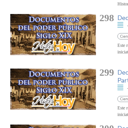
Histo
298
Dec
Cien
Este 
inici
299
Dec
Par
Cien
Este 
inici