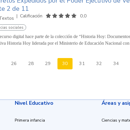
retos Expedidos por el Poder Ejecutivo de V
te 2 de 11
|
Calificación
0,0
Textos
cias sociales
recurso digital hace parte de la colección de “Historia Hoy: Documentos
ativa Historia Hoy liderada por el Ministerio de Educación Nacional co
26
28
29
30
31
32
34
Nivel Educativo
Áreas y as
Primera infancia
Ciencias y mat