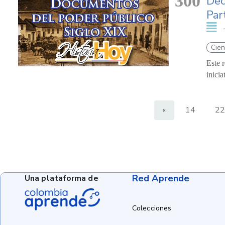
300
Dec
Par
Cien
Este 
inici
«
14
22
Red Aprende
Una plataforma de
Colecciones