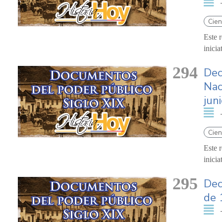
Cien
Este 
inici
294
Dec
Nac
jun
Cien
Este 
inici
295
Dec
de 