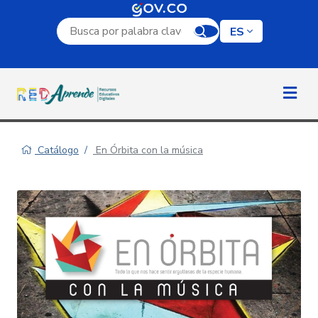
Campo de búsqueda por palabra clave
ES
Catálogo
En Órbita con la música