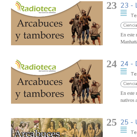
23
23 - 
Te
Ciencia
En este 
Manhatta
24
24 - 
Te
Cienci
En este 
nativos 
25
25 - 
Te