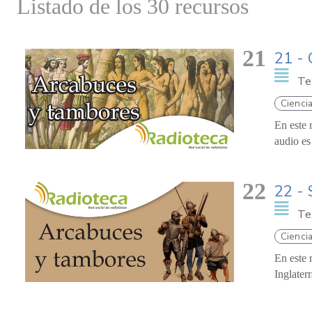
Listado de los 30 recursos
21
21 - 
Te
Ciencia
En este 
audio es
22
22 - 
Te
Cienci
En este 
Inglater