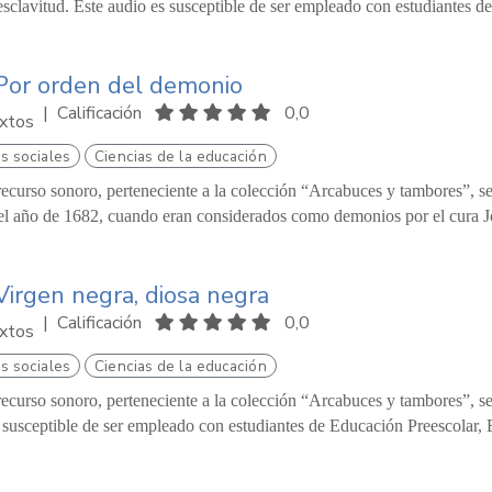
esclavitud. Este audio es susceptible de ser empleado con estudiantes d
Por orden del demonio
|
Calificación
0,0
xtos
s sociales
Ciencias de la educación
recurso sonoro, perteneciente a la colección “Arcabuces y tambores”, se
el año de 1682, cuando eran considerados como demonios por el cura Jo
Virgen negra, diosa negra
|
Calificación
0,0
xtos
s sociales
Ciencias de la educación
recurso sonoro, perteneciente a la colección “Arcabuces y tambores”, se 
 susceptible de ser empleado con estudiantes de Educación Preescolar, B