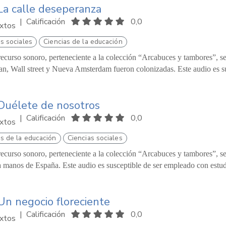
La calle deseperanza
|
Calificación
0,0
xtos
s sociales
Ciencias de la educación
recurso sonoro, perteneciente a la colección “Arcabuces y tambores”, se 
n, Wall street y Nueva Amsterdam fueron colonizadas. Este audio es su
Duélete de nosotros
|
Calificación
0,0
xtos
as de la educación
Ciencias sociales
recurso sonoro, perteneciente a la colección “Arcabuces y tambores”, se p
a manos de España. Este audio es susceptible de ser empleado con estud
Un negocio floreciente
|
Calificación
0,0
xtos