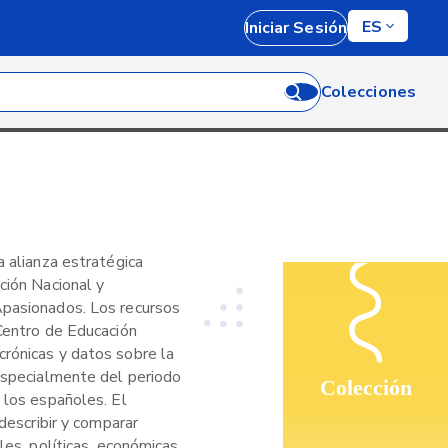
ES
Iniciar Sesión
Colecciones
a alianza estratégica
ción Nacional y
Apasionados. Los recursos
 Centro de Educación
rónicas y datos sobre la
 especialmente del periodo
Colección
 los españoles. El
 describir y comparar
les, políticas, económicas