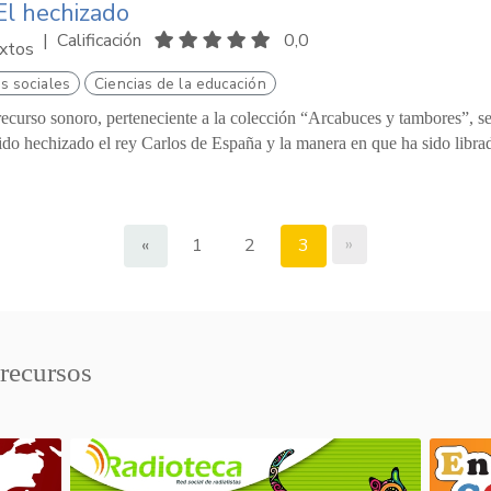
El hechizado
|
Calificación
0,0
xtos
s sociales
Ciencias de la educación
recurso sonoro, perteneciente a la colección “Arcabuces y tambores”, se 
ido hechizado el rey Carlos de España y la manera en que ha sido librado
»
«
1
2
3
 recursos