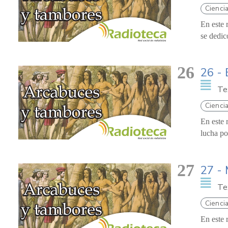
Cienci
En este 
se dedic
26
26 -
Te
Ciencia
En este 
lucha po
27
27 - 
Te
Cienci
En este 