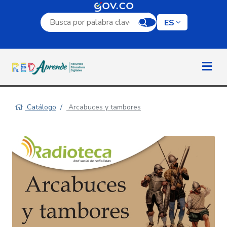
Campo de búsqueda por palabra clave
ES
Catálogo
Arcabuces y tambores