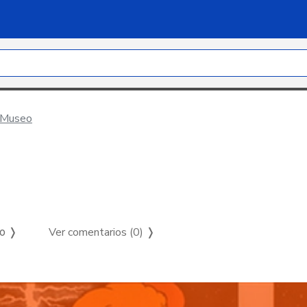
l Museo
Ver comentarios (0)
❭
so ❭