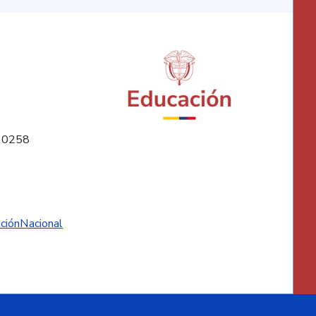
10258
ciónNacional