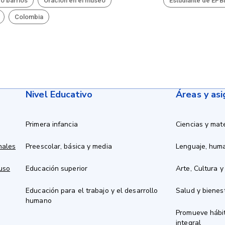
ro barrios
Oración en el museo
Estudiante de EP
Colombia
Nivel Educativo
Áreas y as
Primera infancia
Ciencias y mat
nales
Preescolar, básica y media
Lenguaje, hum
 uso
Educación superior
Arte, Cultura y
Educación para el trabajo y el desarrollo
Salud y bienes
humano
Promueve hábit
integral