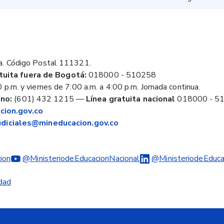
a. Código Postal 111321.
tuita fuera de Bogotá:
018000 - 510258
 p.m. y viernes de 7:00 a.m. a 4:00 p.m. Jornada continua.
no:
(601) 432 1215
—
Línea gratuita nacional
018000 - 5
ion.gov.co
judiciales@mineducacion.gov.co
ion
@MinisteriodeEducacionNacional
@MinisteriodeEduca
idad