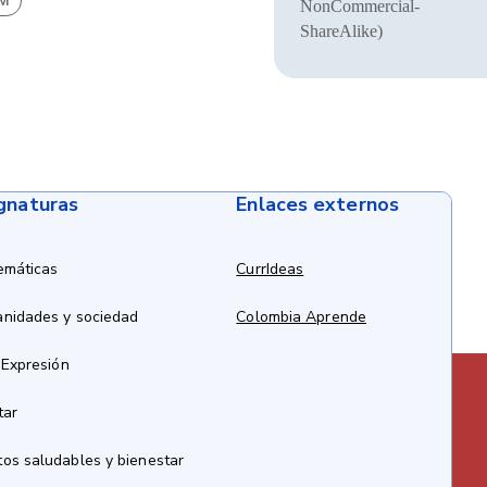
BM
NonCommercial-
ShareAlike)
ignaturas
Enlaces externos
emáticas
CurrIdeas
anidades y sociedad
Colombia Aprende
 Expresión
tar
os saludables y bienestar