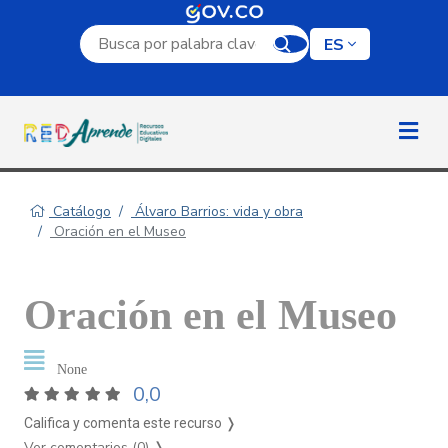
Campo de búsqueda por palabra clave
ES
Catálogo
Álvaro Barrios: vida y obra
Oración en el Museo
Oración en el Museo
None
0,0
Califica y comenta este recurso ❭
Ver comentarios (0)
❭