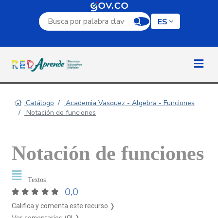
Campo de búsqueda por palabra clave
ES
Catálogo
Academia Vasquez - Algebra - Funciones
Notación de funciones
Notación de funciones
Textos
0,0
Califica y comenta este recurso ❭
Ver comentarios (0)
❭