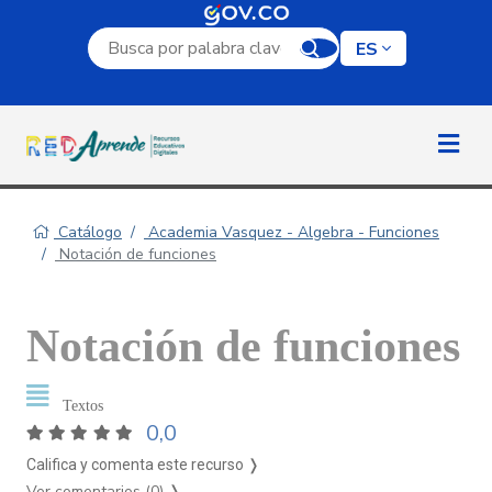
Campo de búsqueda por palabra clave
ES
Catálogo
Academia Vasquez - Algebra - Funciones
Notación de funciones
Notación de funciones
Textos
0,0
Califica y comenta este recurso ❭
Ver comentarios (0)
❭