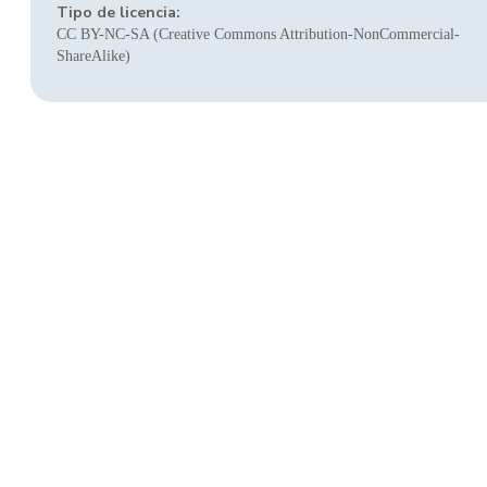
Tipo de licencia:
CC BY-NC-SA (Creative Commons Attribution-NonCommercial-
ShareAlike)