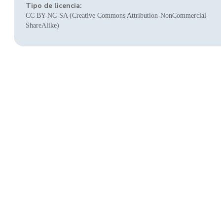
Tipo de licencia:
CC BY-NC-SA (Creative Commons Attribution-NonCommercial-
ShareAlike)