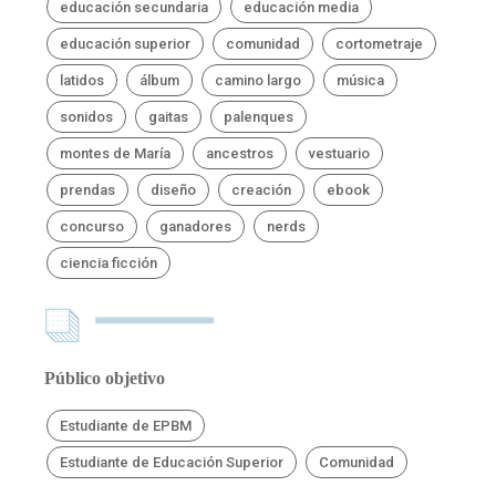
educación secundaria
educación media
educación superior
comunidad
cortometraje
latidos
álbum
camino largo
música
sonidos
gaitas
palenques
montes de María
ancestros
vestuario
prendas
diseño
creación
ebook
concurso
ganadores
nerds
ciencia ficción
Público objetivo
Estudiante de EPBM
Estudiante de Educación Superior
Comunidad