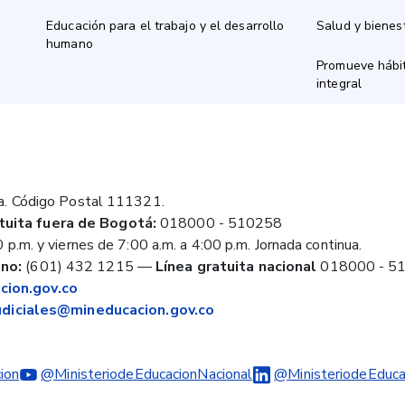
Educación para el trabajo y el desarrollo
Salud y bienes
humano
Promueve hábit
integral
a. Código Postal 111321.
tuita fuera de Bogotá:
018000 - 510258
 p.m. y viernes de 7:00 a.m. a 4:00 p.m. Jornada continua.
no:
(601) 432 1215
—
Línea gratuita nacional
018000 - 5
ion.gov.co
judiciales@mineducacion.gov.co
ion
@MinisteriodeEducacionNacional
@MinisteriodeEduca