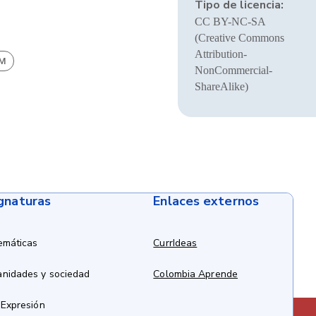
Tipo de licencia:
CC BY-NC-SA
(Creative Commons
Attribution-
BM
NonCommercial-
ShareAlike)
ignaturas
Enlaces externos
emáticas
CurrIdeas
anidades y sociedad
Colombia Aprende
 Expresión