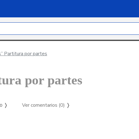
s” Partitura por partes
tura por partes
Ver comentarios (0)
❭
so ❭