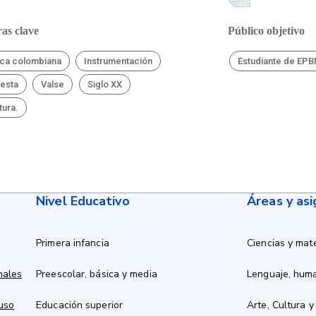
as clave
Público objetivo
ca colombiana
Instrumentación
Estudiante de EP
esta
Valse
Siglo XX
tura.
Nivel Educativo
Áreas y as
Primera infancia
Ciencias y mat
nales
Preescolar, básica y media
Lenguaje, hum
 uso
Educación superior
Arte, Cultura y