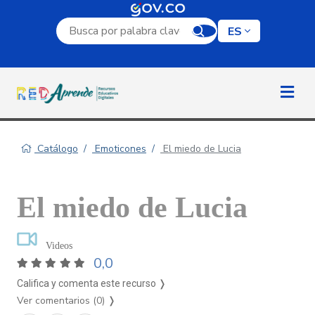
Campo de búsqueda por palabra clave
ES
Catálogo
Emoticones
El miedo de Lucia
El miedo de Lucia
Videos
0,0
Califica y comenta este recurso ❭
Ver comentarios (0)
❭