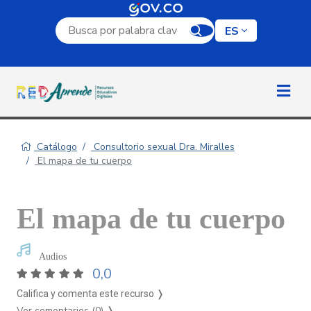
Campo de búsqueda por palabra clave
ES
Catálogo
Consultorio sexual Dra. Miralles
El mapa de tu cuerpo
El mapa de tu cuerpo
Audios
0,0
Califica y comenta este recurso ❭
Ver comentarios (0)
❭