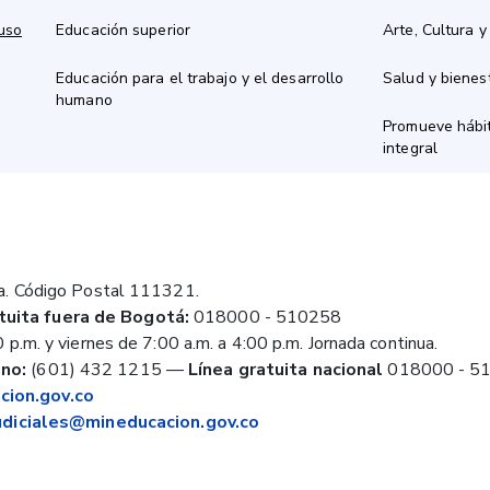
 uso
Educación superior
Arte, Cultura y
Educación para el trabajo y el desarrollo
Salud y bienes
humano
Promueve hábit
integral
a. Código Postal 111321.
tuita fuera de Bogotá:
018000 - 510258
 p.m. y viernes de 7:00 a.m. a 4:00 p.m. Jornada continua.
no:
(601) 432 1215
—
Línea gratuita nacional
018000 - 5
ion.gov.co
judiciales@mineducacion.gov.co