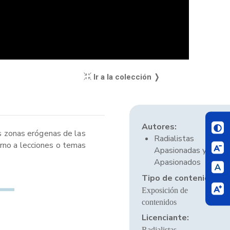
Ir a la colección ❭
Autores:
as zonas erógenas de las
Radialistas
orno a lecciones o temas
Apasionadas y
Apasionados
Tipo de contenido:
Exposición de
contenidos
Licenciante:
Radialistas