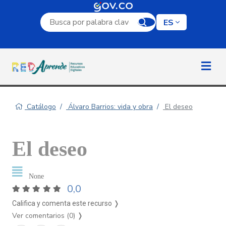
Campo de búsqueda por palabra clave
ES
Catálogo
Álvaro Barrios: vida y obra
El deseo
El deseo
None
0,0
Califica y comenta este recurso ❭
Ver comentarios (0)
❭