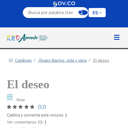
Campo de búsqueda por palabra clave
ES
Catálogo
Álvaro Barrios: vida y obra
El deseo
El deseo
None
0,0
Califica y comenta este recurso ❭
Ver comentarios (0)
❭