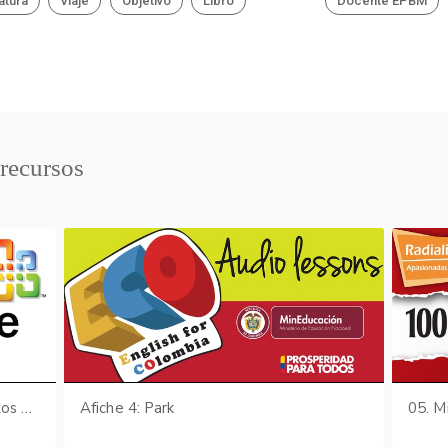
atura
Viaje
Objetivo
Libro
Docente EPBM
 recursos
Actividades para el aula - EGB 1 - Los Animales (Sopa de letras: Los animales) parte II de III
Afiche 4: Park
05. Mi