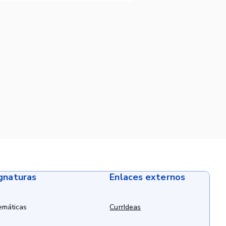
ignaturas
Enlaces externos
emáticas
CurrIdeas