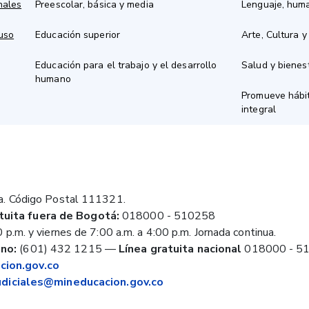
nales
Preescolar, básica y media
Lenguaje, hum
 uso
Educación superior
Arte, Cultura y
Educación para el trabajo y el desarrollo
Salud y bienes
humano
Promueve hábit
integral
a. Código Postal 111321.
tuita fuera de Bogotá:
018000 - 510258
 p.m. y viernes de 7:00 a.m. a 4:00 p.m. Jornada continua.
no:
(601) 432 1215
—
Línea gratuita nacional
018000 - 5
ion.gov.co
judiciales@mineducacion.gov.co