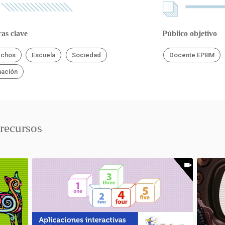
as clave
Público objetivo
echos
Escuela
Sociedad
Docente EPBM
ación
 recursos