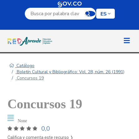
Campo de búsqueda por palabra clave
ES
Catálogo
Boletín Cultural y Bibliográfico: Vol. 28, núm. 26 (1991)
Concursos 19
Concursos 19
None
0,0
Califica y comenta este recurso ❭