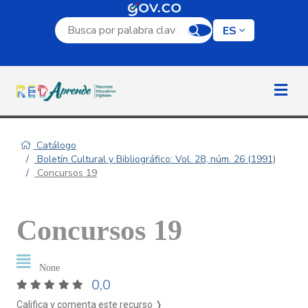
Campo de búsqueda por palabra clave
ES
Catálogo
Boletín Cultural y Bibliográfico: Vol. 28, núm. 26 (1991)
Concursos 19
Concursos 19
None
0,0
Califica y comenta este recurso ❭