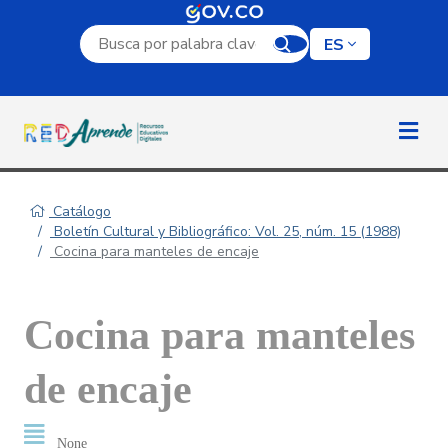
Campo de búsqueda por palabra clave
ES
Catálogo
Boletín Cultural y Bibliográfico: Vol. 25, núm. 15 (1988)
Cocina para manteles de encaje
Cocina para manteles
de encaje
None