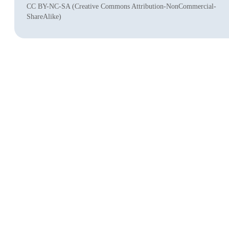
CC BY-NC-SA (Creative Commons Attribution-NonCommercial-
ShareAlike)