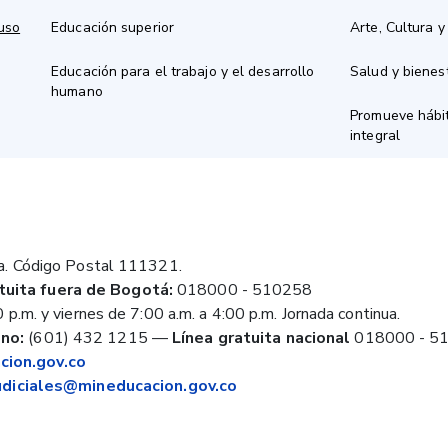
 uso
Educación superior
Arte, Cultura y
Educación para el trabajo y el desarrollo
Salud y bienes
humano
Promueve hábit
integral
a. Código Postal 111321.
tuita fuera de Bogotá:
018000 - 510258
 p.m. y viernes de 7:00 a.m. a 4:00 p.m. Jornada continua.
no:
(601) 432 1215
—
Línea gratuita nacional
018000 - 5
ion.gov.co
judiciales@mineducacion.gov.co