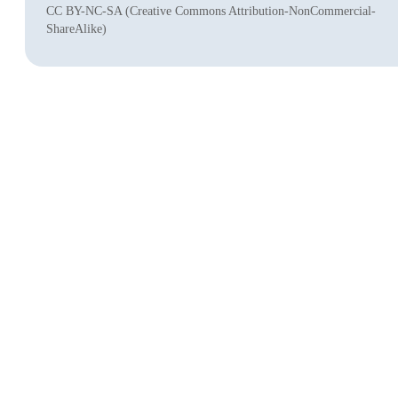
CC BY-NC-SA (Creative Commons Attribution-NonCommercial-
ShareAlike)