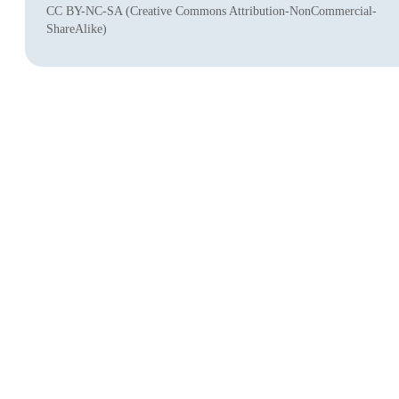
CC BY-NC-SA (Creative Commons Attribution-NonCommercial-
ShareAlike)