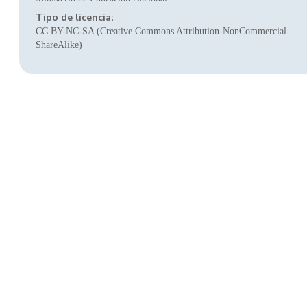
Tipo de licencia:
CC BY-NC-SA (Creative Commons Attribution-NonCommercial-
ShareAlike)