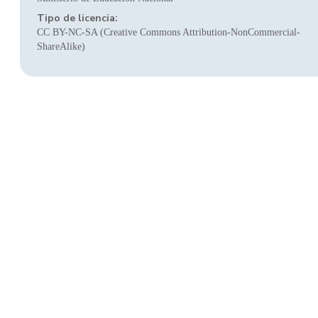
Tipo de licencia:
CC BY-NC-SA (Creative Commons Attribution-NonCommercial-
ShareAlike)