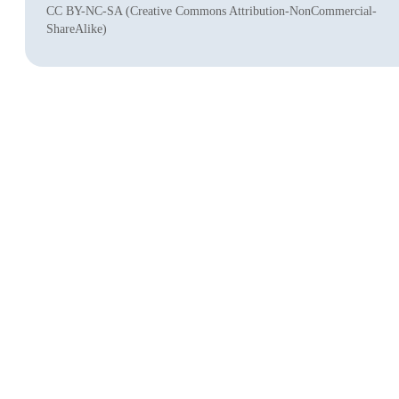
CC BY-NC-SA (Creative Commons Attribution-NonCommercial-
ShareAlike)