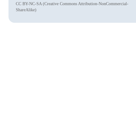
CC BY-NC-SA (Creative Commons Attribution-NonCommercial-
ShareAlike)