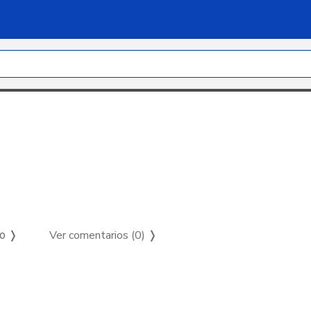
Ver comentarios (0)
❭
so ❭