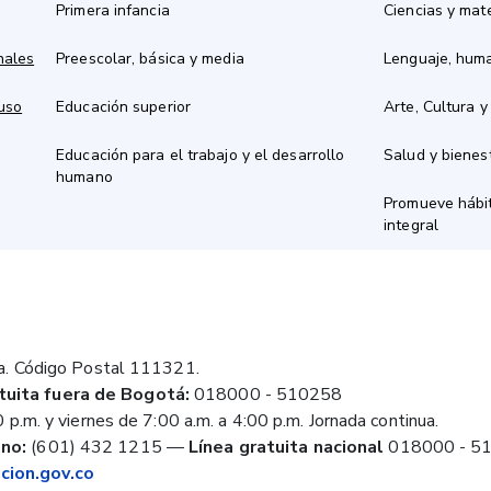
Primera infancia
Ciencias y mat
nales
Preescolar, básica y media
Lenguaje, hum
 uso
Educación superior
Arte, Cultura y
Educación para el trabajo y el desarrollo
Salud y bienes
humano
Promueve hábit
integral
a. Código Postal 111321.
tuita fuera de Bogotá:
018000 - 510258
 p.m. y viernes de 7:00 a.m. a 4:00 p.m. Jornada continua.
no:
(601) 432 1215
—
Línea gratuita nacional
018000 - 5
ion.gov.co