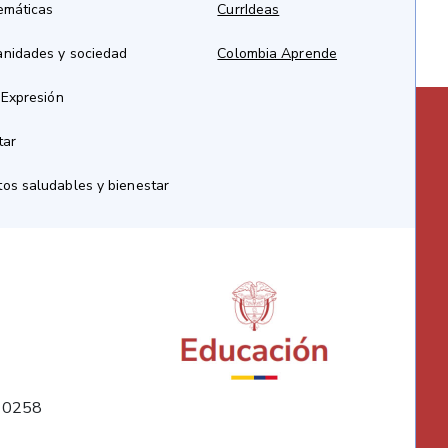
emáticas
CurrIdeas
anidades y sociedad
Colombia Aprende
 Expresión
tar
os saludables y bienestar
10258