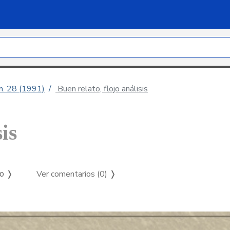
úm. 28 (1991)
Buen relato, flojo análisis
is
Ver comentarios (0)
❭
so ❭