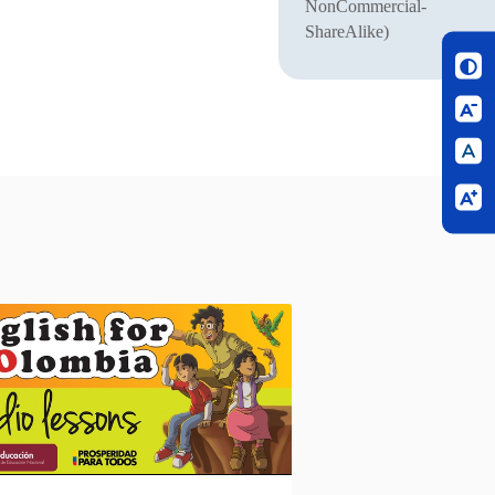
NonCommercial-
ShareAlike)