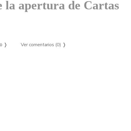
e la apertura de Cartas
Ver comentarios (0)
❭
so ❭