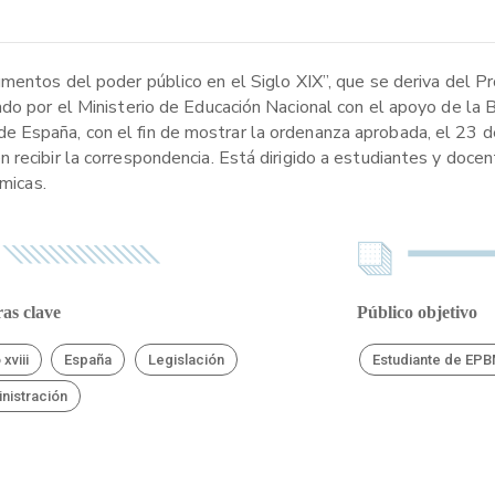
umentos del poder público en el Siglo XIX”, que se deriva del P
ado por el Ministerio de Educación Nacional con el apoyo de la 
 España, con el fin de mostrar la ordenanza aprobada, el 23 d
 recibir la correspondencia. Está dirigido a estudiantes y doce
ómicas.
as clave
Público objetivo
 xviii
España
Legislación
Estudiante de EP
nistración