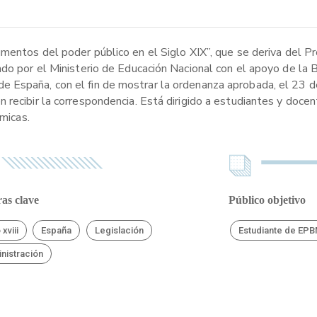
umentos del poder público en el Siglo XIX”, que se deriva del P
ado por el Ministerio de Educación Nacional con el apoyo de la 
 España, con el fin de mostrar la ordenanza aprobada, el 23 d
 recibir la correspondencia. Está dirigido a estudiantes y doce
ómicas.
as clave
Público objetivo
 xviii
España
Legislación
Estudiante de EP
nistración