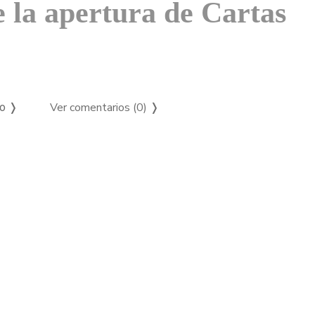
e la apertura de Cartas
Ver comentarios (0)
❭
so ❭