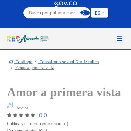
Campo de búsqueda por palabra clave
ES
Catálogo
Consultorio sexual Dra. Miralles
Amor a primera vista
Amor a primera vista
Audios
0,0
Califica y comenta este recurso ❭
Ver comentarios (0)
❭