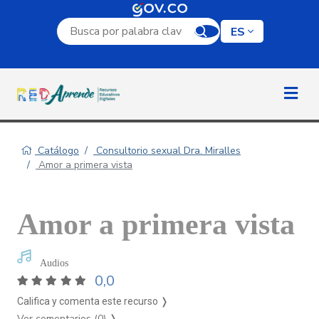
Campo de búsqueda por palabra clave
ES
Catálogo
Consultorio sexual Dra. Miralles
Amor a primera vista
Amor a primera vista
Audios
0,0
Califica y comenta este recurso ❭
Ver comentarios (0)
❭