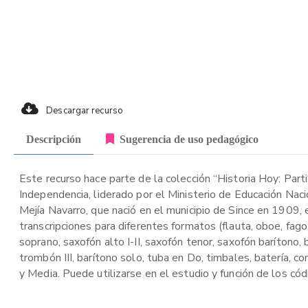
Descargar recurso
Descripción
Sugerencia de uso pedagógico
Este recurso hace parte de la colección “Historia Hoy: Part
Independencia, liderado por el Ministerio de Educación Nac
Mejía Navarro, que nació en el municipio de Since en 1909, e
transcripciones para diferentes formatos (flauta, oboe, fagot, 
soprano, saxofón alto I-II, saxofón tenor, saxofón barítono, bug
trombón III, barítono solo, tuba en Do, timbales, batería, c
y Media. Puede utilizarse en el estudio y función de los có