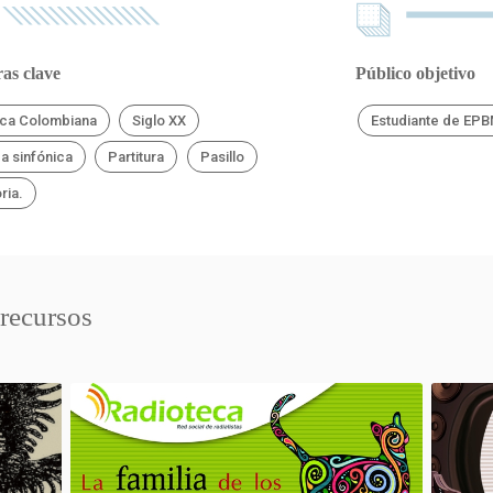
as clave
Público objetivo
ca Colombiana
Siglo XX
Estudiante de EP
a sinfónica
Partitura
Pasillo
ria.
 recursos