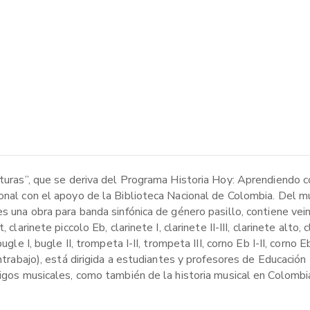
ituras”, que se deriva del Programa Historia Hoy: Aprendiendo c
ional con el apoyo de la Biblioteca Nacional de Colombia. Del 
s una obra para banda sinfónica de género pasillo, contiene vein
clarinete piccolo Eb, clarinete I, clarinete II-III, clarinete alto, 
le I, bugle II, trompeta I-II, trompeta III, corno Eb I-II, corno Eb 
ontrabajo), está dirigida a estudiantes y profesores de Educación
digos musicales, como también de la historia musical en Colombi