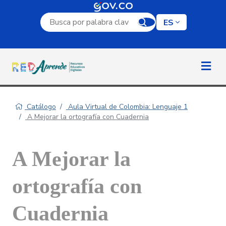
Campo de búsqueda por palabra clave
ES
Catálogo
Aula Virtual de Colombia: Lenguaje 1
A Mejorar la ortografía con Cuadernia
A Mejorar la
ortografía con
Cuadernia