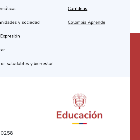
emáticas
CurrIdeas
anidades y sociedad
Colombia Aprende
 Expresión
tar
os saludables y bienestar
10258