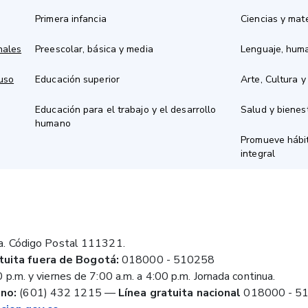
Primera infancia
Ciencias y mat
nales
Preescolar, básica y media
Lenguaje, hum
 uso
Educación superior
Arte, Cultura y
Educación para el trabajo y el desarrollo
Salud y bienes
humano
Promueve hábit
integral
a. Código Postal 111321.
tuita fuera de Bogotá:
018000 - 510258
 p.m. y viernes de 7:00 a.m. a 4:00 p.m. Jornada continua.
no:
(601) 432 1215
—
Línea gratuita nacional
018000 - 5