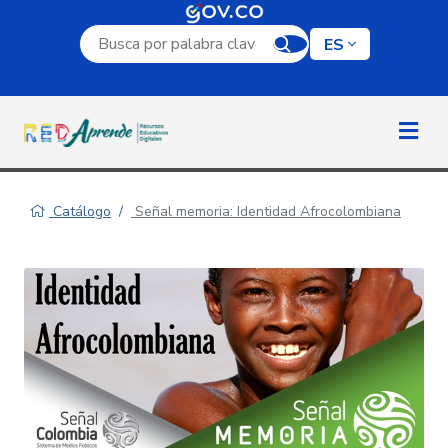
Campo de búsqueda por palabra clave
ES
Catálogo
Señal memoria: Identidad Afrocolombiana