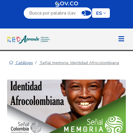
Campo de búsqueda por palabra clave
ES
Catálogo
Señal memoria: Identidad Afrocolombiana