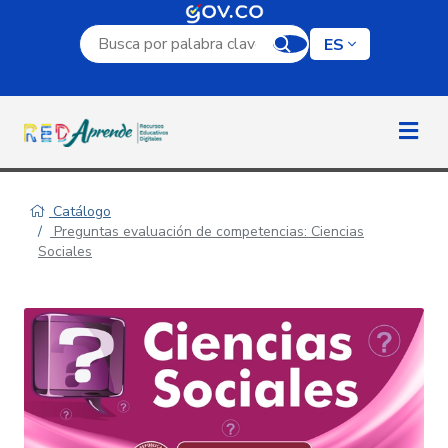
Campo de búsqueda por palabra clave
ES
Catálogo
Preguntas evaluación de competencias: Ciencias
Sociales