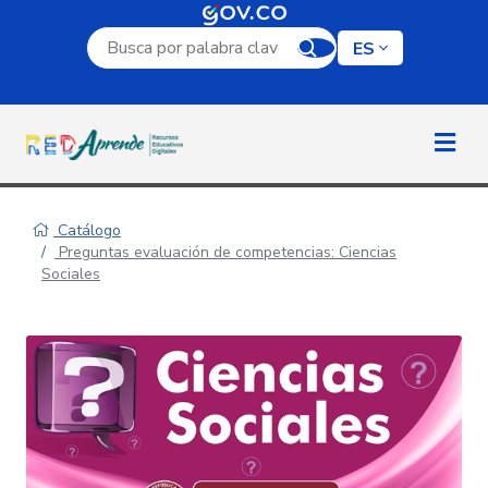
Campo de búsqueda por palabra clave
ES
Catálogo
Preguntas evaluación de competencias: Ciencias
Sociales