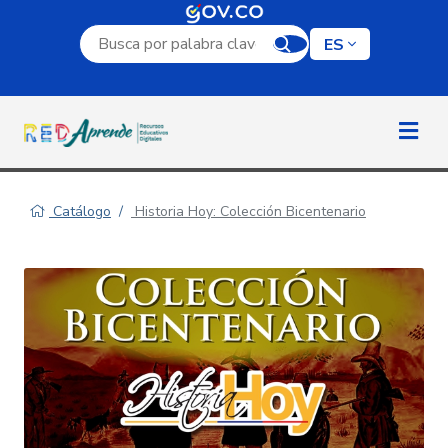
Campo de búsqueda por palabra clave
ES
Catálogo
Historia Hoy: Colección Bicentenario