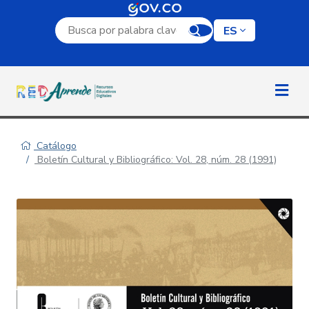
Campo de búsqueda por palabra clave
ES
Catálogo
Boletín Cultural y Bibliográfico: Vol. 28, núm. 28 (1991)