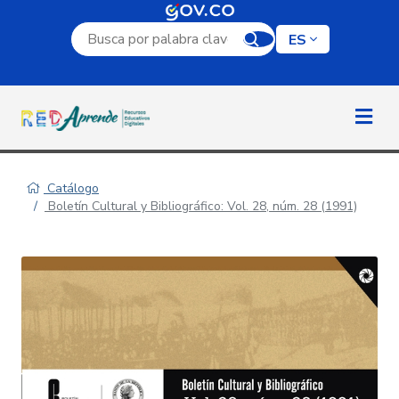
Campo de búsqueda por palabra clave
ES
Catálogo
Boletín Cultural y Bibliográfico: Vol. 28, núm. 28 (1991)