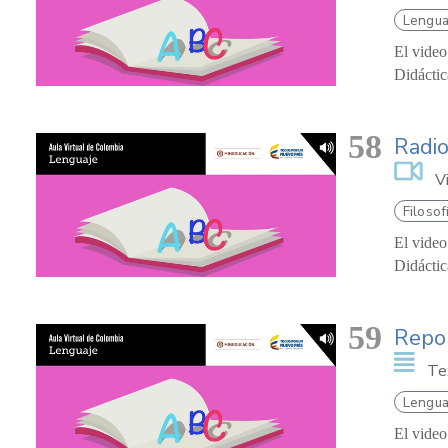
Lengua
El video
Didáctic
58
Radio
V
Filosof
El video
Didáctic
59
Repor
Te
Lengua
El video