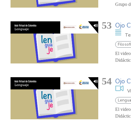
Grupo de
53
Ojo C
Te
Filosof
El video
Didáctic
54
Ojo C
V
Lengua
El video
Didáctic