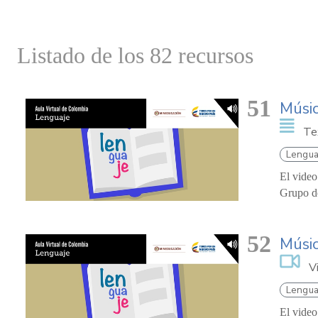
Listado de los 82 recursos
51
Músi
Te
Lengua
El video
Grupo de
52
Músi
V
Lengua
El video