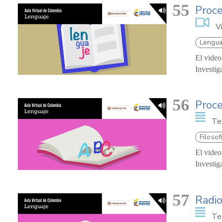
55
Proc
V
Lengua
El video
Investig
56
Proc
Te
Filosof
El video
Investig
57
Radio
Te